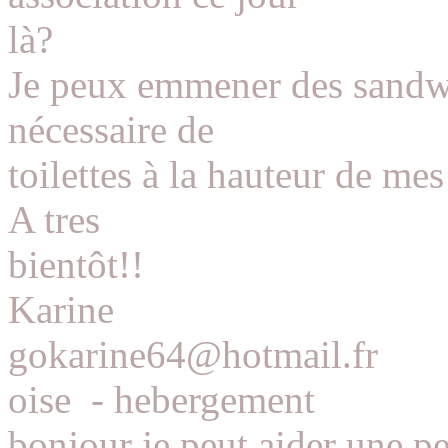
là?
Je peux emmener des sandwic
nécessaire de
toilettes à la hauteur de me
A tres
bientôt!!
Karine
gokarine64@hotmail.fr
oise
-
hebergement
bonjour je peut aider une p