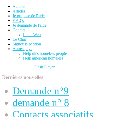
Accueil
Articles
Je propose de l'aide
F.A.Q.
Je demande de l'aide
Contact
Liens Web
Le Chat
Signez la pétition
Autres pays
Help uk's homeless people
Help american homeless
Please update your
Flash Player
to view content.
Dernières nouvelles
Demande n°9
demande n° 8
Contacts associatifs