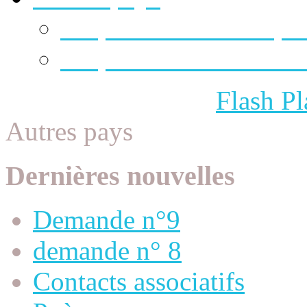
Help uk's homeless pe
Help american homele
Please update your
Flash Pl
Autres pays
Dernières nouvelles
Demande n°9
demande n° 8
Contacts associatifs