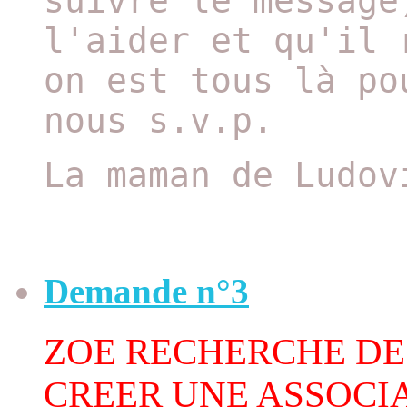
suivre le message
l'aider et qu'il 
on est tous là po
nous s.v.p.
La maman de Ludov
Demande n°3
ZOE RECHERCHE DE
CREER UNE ASSOCI