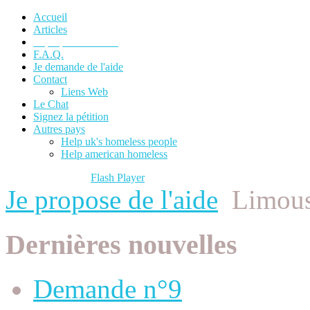
Accueil
Articles
Je propose de l'aide
F.A.Q.
Je demande de l'aide
Contact
Liens Web
Le Chat
Signez la pétition
Autres pays
Help uk's homeless people
Help american homeless
Please update your
Flash Player
to view content.
Je propose de l'aide
Limou
Dernières nouvelles
Demande n°9